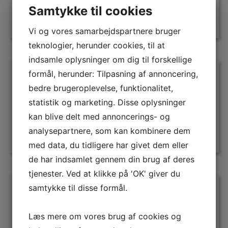
Samtykke til cookies
29 DKK
Tilføj til kurv
Vi og vores samarbejdspartnere bruger
teknologier, herunder cookies, til at
indsamle oplysninger om dig til forskellige
Sporvognslinjeskilt til Københavns linje 9
formål, herunder: Tilpasning af annoncering,
bedre brugeroplevelse, funktionalitet,
Magnet med linjeskilt til den københavnske
statistik og marketing. Disse oplysninger
sporv..
kan blive delt med annoncerings- og
29 DKK
analysepartnere, som kan kombinere dem
Tilføj til kurv
med data, du tidligere har givet dem eller
de har indsamlet gennem din brug af deres
tjenester. Ved at klikke på 'OK' giver du
Sporvognslinjeskilt til Københavns linje 10
samtykke til disse formål.
Magnet med linjeskilt til den københavnske
Læs mere om vores brug af cookies og
sporv..